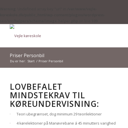
Warning
: Undefined array key "url" in
/var/www/vejle-
koreskole.dk/public_html/wp-content/plugins/wordpress-
seo/src/helpers/schema/image-helper.php
on line
109
Priser Personbil
Du er her:
Start
/
Priser Personbil
LOVBEFALET
MINDSTEKRAV TIL
KØREUNDERVISNING:
· Teori ubegrænset, dog minimum 29 teorilektioner
· 4 kørelektioner på Manøvrebane á 45 minutters varighed