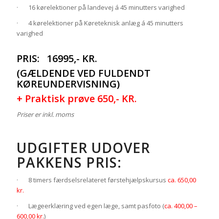
· 16 kørelektioner på landevej á 45 minutters varighed
· 4 kørelektioner på Køreteknisk anlæg á 45 minutters
varighed
PRIS: 16995,- KR.
(GÆLDENDE VED FULDENDT
KØREUNDERVISNING)
+ Praktisk prøve 650,- KR.
Priser er inkl. moms
UDGIFTER UDOVER
PAKKENS PRIS:
· 8 timers færdselsrelateret førstehjælpskursus
ca. 650,00
kr.
· Lægeerklæring ved egen læge, samt pasfoto (
ca. 400,00 –
600,00 kr.
)